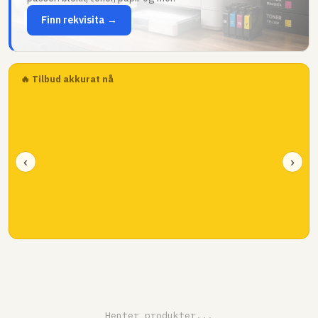
Finn rekvisita →
🔥 Tilbud akkurat nå
‹
›
Henter produkter...