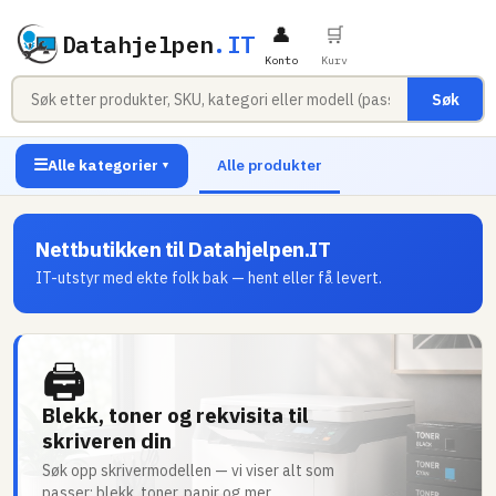
👤
🛒
Datahjelpen
.IT
Konto
Kurv
Søk
☰
Alle kategorier
Alle produkter
▼
Nettbutikken til Datahjelpen.IT
IT-utstyr med ekte folk bak — hent eller få levert.
🖨
Blekk, toner og rekvisita til
skriveren din
Søk opp skrivermodellen — vi viser alt som
passer: blekk, toner, papir og mer.