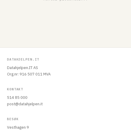
DATAHJELPEN.IT
Datahjelpen.IT AS
Org.nr: 916 507 011 MVA
KONTAKT
514 85 000
post@datahjelpen.it
BESØK
Vesthagen 9