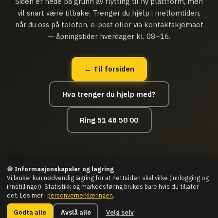
Siden er nede på grunn av flytting til ny plattform, men
vil snart være tilbake. Trenger du hjelp i mellomtiden,
når du oss på telefon, e-post eller via kontaktskjemaet
— åpningstider hverdager kl. 08–16.
← Til forsiden
Hva trenger du hjelp med?
Ring 51 48 50 00
🍪 Informasjonskapsler og lagring
Vi bruker kun nødvendig lagring for at nettsiden skal virke (innlogging og
innstillinger). Statistikk og markedsføring brukes bare hvis du tillater
det. Les mer i
personvernerklæringen
.
© Datahjelpen.IT as · Org nr.: 916 507 011
Man–Fre 08:00–16:00 ·
Vesthagen 9, Bryne
Godta alle
Avslå alle
Velg selv