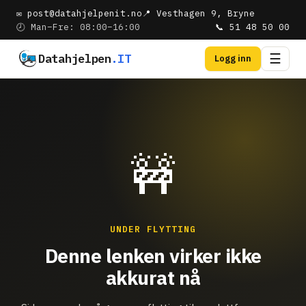
✉ post@datahjelpenit.no
📍 Vesthagen 9, Bryne
🕗 Man–Fre: 08:00–16:00
📞 51 48 50 00
Datahjelpen
.IT
☰
Logg inn
🚧
UNDER FLYTTING
Denne lenken virker ikke
akkurat nå