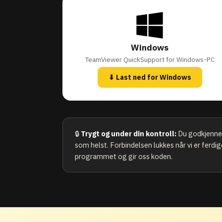
Windows
TeamViewer QuickSupport for Windows-PC
⬇ Last ned for Windows
🔒
Trygt og under din kontroll:
Du godkjenner 
som helst. Forbindelsen lukkes når vi er ferdige
programmet og gir oss koden.