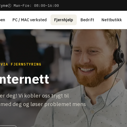
ryne
🕗 Man–Fre: 08:00–16:00
pen
PC / MAC verksted
Fjernhjelp
Bedrift
Nettbutikk
 VIA FJERNSTYRING
internett
r deg! Vi kobler oss trygt til
 med deg og løser problemet mens