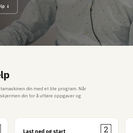
elp ↓
elp
datamaskinen din med et lite program. Når
e skjermen din for å utføre oppgaver og
Last ned og start