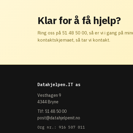
Klar for å få hjelp?
Ring oss på 51 48 50 00, så er vi i gang på mi
kontaktskjemaet, så tar vi kontakt.
Datahjelpen.IT as
Vesthagen 9
4344 Bryne
Tlf:
51 48 50 00
post@datahjelpenit.no
Org nr.: 916 507 011