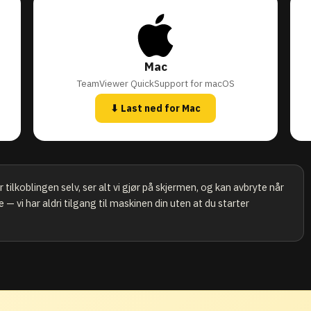
Mac
TeamViewer QuickSupport for macOS
⬇ Last ned for Mac
tilkoblingen selv, ser alt vi gjør på skjermen, og kan avbryte når
 — vi har aldri tilgang til maskinen din uten at du starter