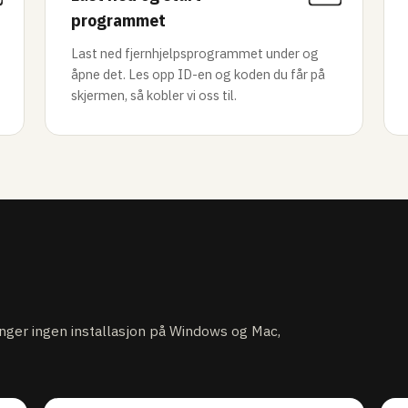
programmet
Last ned fjernhjelpsprogrammet under og
åpne det. Les opp ID-en og koden du får på
skjermen, så kobler vi oss til.
enger ingen installasjon på Windows og Mac,