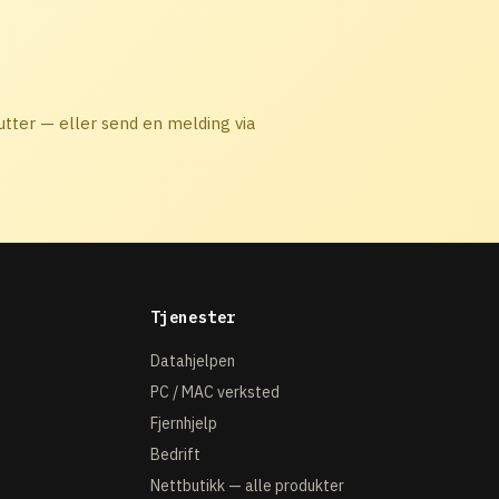
nutter — eller send en melding via
Tjenester
Datahjelpen
PC / MAC verksted
Fjernhjelp
Bedrift
Nettbutikk — alle produkter