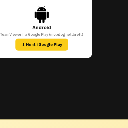
Android
TeamViewer fra Google Play (mobil og nettbrett)
⬇ Hent i Google Play