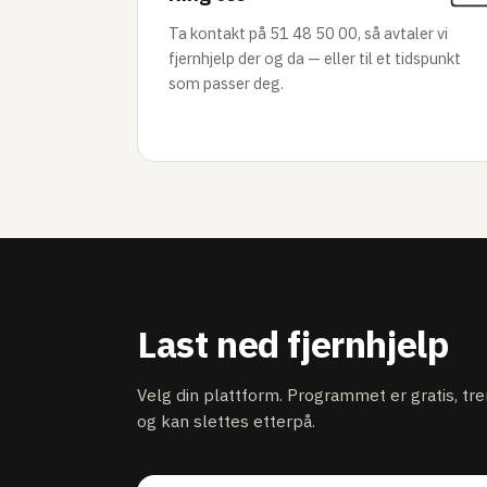
Ta kontakt på 51 48 50 00, så avtaler vi
fjernhjelp der og da — eller til et tidspunkt
som passer deg.
Last ned fjernhjelp
Velg din plattform. Programmet er gratis, tr
og kan slettes etterpå.