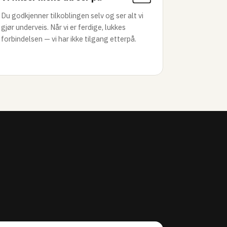
Du godkjenner tilkoblingen selv og ser alt vi
gjør underveis. Når vi er ferdige, lukkes
forbindelsen — vi har ikke tilgang etterpå.