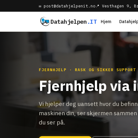
✉ post@datahjelpenit.no
📍 Vesthagen 9, B
Datahjelpen
.IT
Hjem
Datahjel
FJERNHJELP · RASK OG SIKKER SUPPORT
Fjernhjelp via 
Vi hjelper deg uansett hvor du befinne
maskinen din, ser skjermen sammen
du ser på.