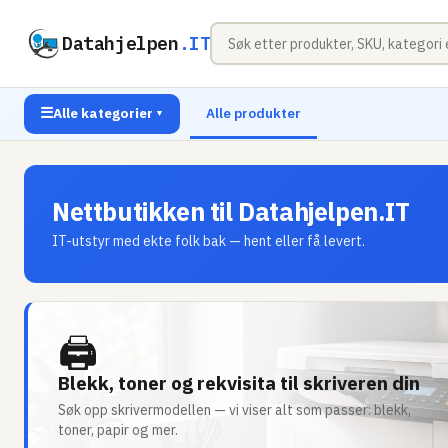
Datahjelpen
.IT
☰
Alle kategorier
Alle produkter
▼
Nettbutikken til Datahjelpen.IT
IT-utstyr med ekte folk bak — hent eller få levert.
🖨
Blekk, toner og rekvisita til skriveren din
Søk opp skrivermodellen — vi viser alt som passer: blekk,
toner, papir og mer.