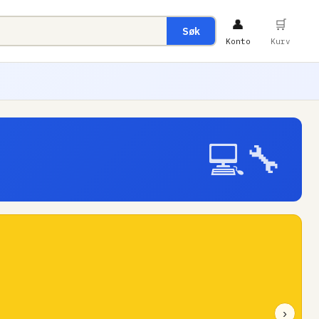
👤
🛒
Søk
Konto
Kurv
💻🔧
›