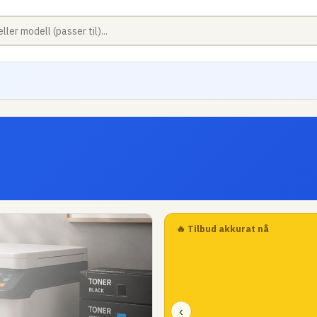
🔥 Tilbud akkurat nå
‹