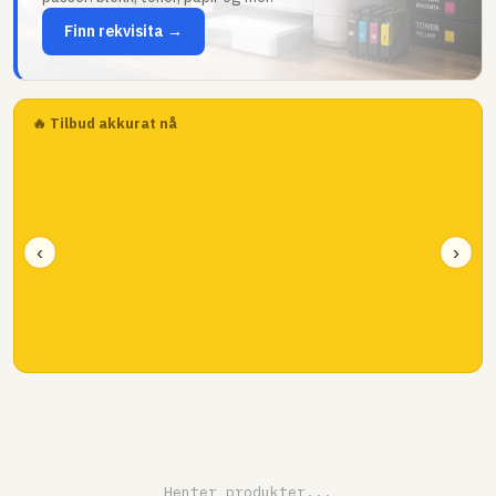
Finn rekvisita →
🔥 Tilbud akkurat nå
‹
›
Henter produkter...