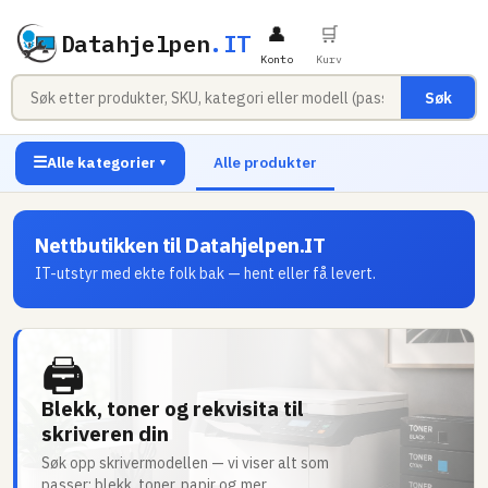
👤
🛒
Datahjelpen
.IT
Konto
Kurv
Søk
☰
Alle kategorier
Alle produkter
▼
Nettbutikken til Datahjelpen.IT
IT-utstyr med ekte folk bak — hent eller få levert.
🖨
Blekk, toner og rekvisita til
skriveren din
Søk opp skrivermodellen — vi viser alt som
passer: blekk, toner, papir og mer.