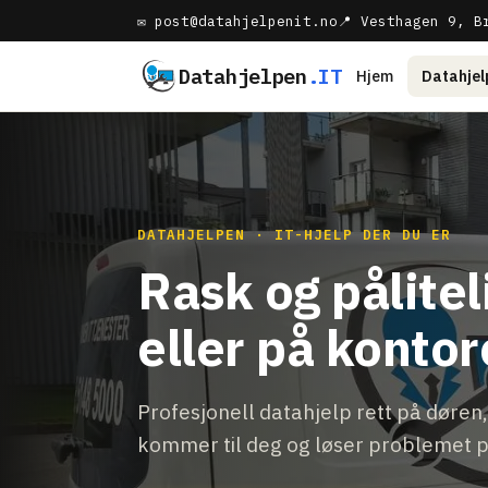
✉ post@datahjelpenit.no
📍 Vesthagen 9, B
Datahjelpen
.IT
Hjem
Datahjel
DATAHJELPEN · IT-HJELP DER DU ER
Rask og pålite
eller på kontor
Profesjonell datahjelp rett på døren, 
kommer til deg og løser problemet p