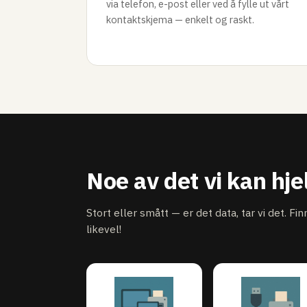
via telefon, e-post eller ved å fylle ut vårt
kontaktskjema — enkelt og raskt.
Noe av det vi kan hj
Stort eller smått — er det data, tar vi det. Fi
likevel!