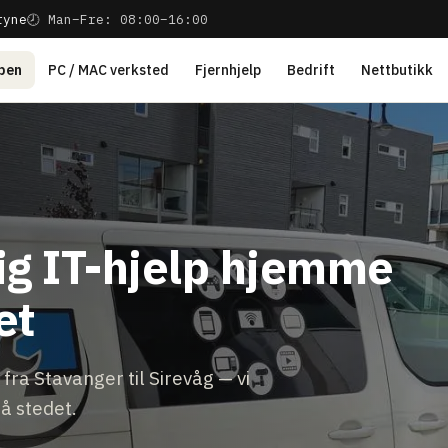
ryne
🕗 Man–Fre: 08:00–16:00
pen
PC / MAC verksted
Fjernhjelp
Bedrift
Nettbutikk
lig IT-hjelp hjemme
et
fra Stavanger til Sirevåg — vi
å stedet.