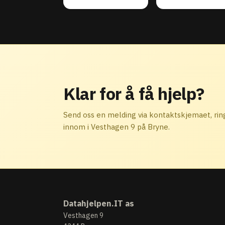
Klar for å få hjelp?
Send oss en melding via kontaktskjemaet, ring
innom i Vesthagen 9 på Bryne.
Datahjelpen.IT as
Vesthagen 9