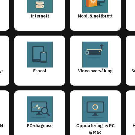
Internett
Mobil & nettbrett
yr
E-post
Video overvåking
S
AM
PC-diagnose
Oppdatering av PC
H
& Mac