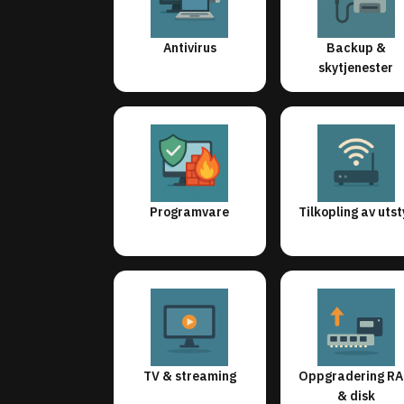
Antivirus
Backup &
skytjenester
Programvare
Tilkopling av utst
TV & streaming
Oppgradering R
& disk