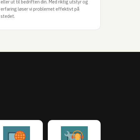
eller ut til bedriften din. Med riktig utstyr og
erfaring løser vi problemet effektivt på
stedet.