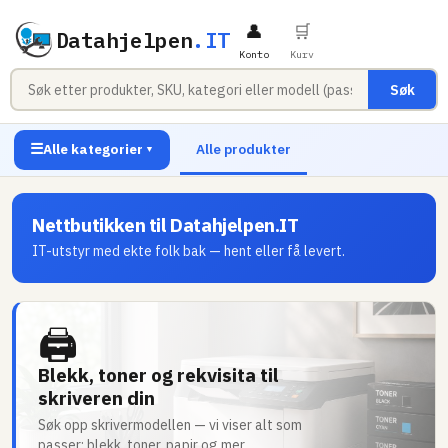
👤
🛒
Datahjelpen
.IT
Konto
Kurv
Søk
☰
Alle kategorier
Alle produkter
▼
Nettbutikken til Datahjelpen.IT
IT-utstyr med ekte folk bak — hent eller få levert.
🖨
Blekk, toner og rekvisita til
skriveren din
Søk opp skrivermodellen — vi viser alt som
passer: blekk, toner, papir og mer.