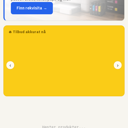
Finn rekvisita →
🔥 Tilbud akkurat nå
‹
›
Henter produkter...