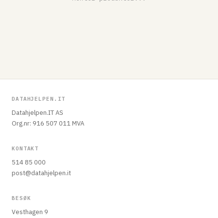
DATAHJELPEN.IT
Datahjelpen.IT AS
Org.nr: 916 507 011 MVA
KONTAKT
514 85 000
post@datahjelpen.it
BESØK
Vesthagen 9