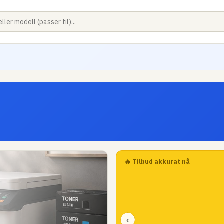
🔥 Tilbud akkurat nå
‹