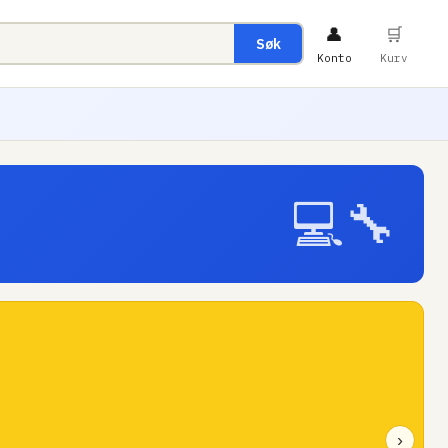
👤
🛒
Søk
Konto
Kurv
💻🔧
›