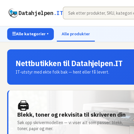
Datahjelpen
.IT
☰
Alle kategorier
Alle produkter
▼
Nettbutikken til Datahjelpen.IT
IT-utstyr med ekte folk bak — hent eller få levert.
🖨
Blekk, toner og rekvisita til skriveren din
Søk opp skrivermodellen — vi viser alt som passer: blekk,
toner, papir og mer.