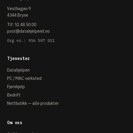
Vesthagen 9
4344 Bryne
Tlf:
51 48 50 00
post@datahjelpenit.no
Org nr.: 916 507 011
Tjenester
Datahjelpen
PC / MAC verksted
Fjernhjelp
Bedrift
Nettbutikk — alle produkter
Om oss