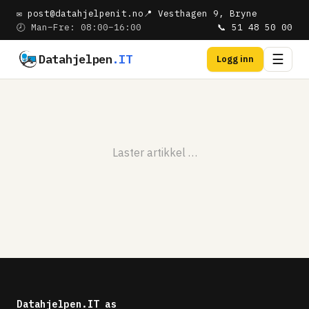
✉ post@datahjelpenit.no
📍 Vesthagen 9, Bryne
🕗 Man–Fre: 08:00–16:00
📞 51 48 50 00
Datahjelpen
.IT
☰
Logg inn
Laster artikkel …
Datahjelpen.IT as