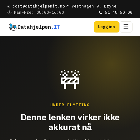
✉ post@datahjelpenit.no
📍 Vesthagen 9, Bryne
🕗 Man–Fre: 08:00–16:00
📞 51 48 50 00
Datahjelpen
.IT
☰
Logg inn
🚧
UNDER FLYTTING
Denne lenken virker ikke
akkurat nå