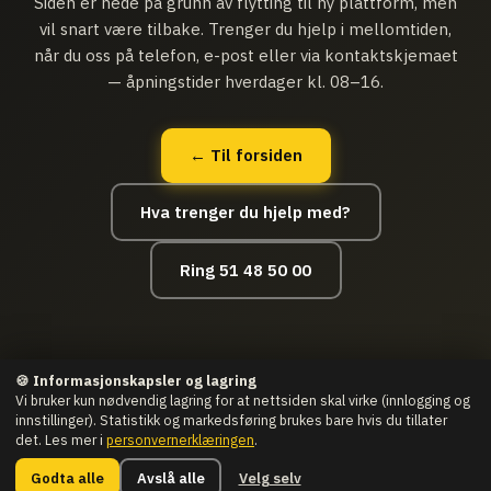
Siden er nede på grunn av flytting til ny plattform, men
vil snart være tilbake. Trenger du hjelp i mellomtiden,
når du oss på telefon, e-post eller via kontaktskjemaet
— åpningstider hverdager kl. 08–16.
← Til forsiden
Hva trenger du hjelp med?
Ring 51 48 50 00
🍪 Informasjonskapsler og lagring
Vi bruker kun nødvendig lagring for at nettsiden skal virke (innlogging og
innstillinger). Statistikk og markedsføring brukes bare hvis du tillater
det. Les mer i
personvernerklæringen
.
© Datahjelpen.IT as · Org nr.: 916 507 011
Man–Fre 08:00–16:00 ·
Vesthagen 9, Bryne
Godta alle
Avslå alle
Velg selv