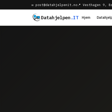
✉ post@datahjelpenit.no
📍 Vesthagen 9, B
Datahjelpen
.IT
Hjem
Datahjel