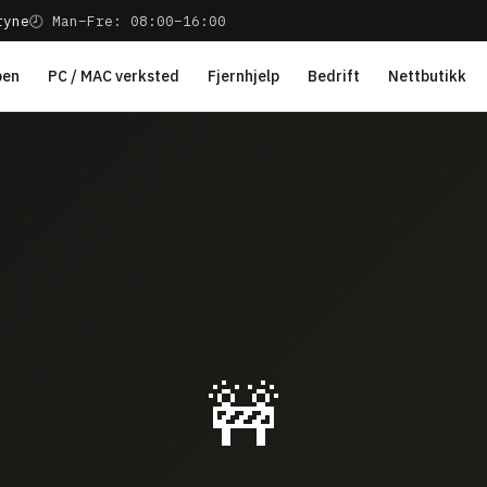
ryne
🕗 Man–Fre: 08:00–16:00
pen
PC / MAC verksted
Fjernhjelp
Bedrift
Nettbutikk
🚧