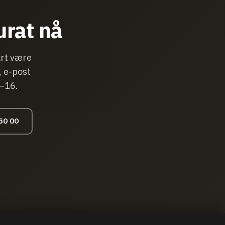
urat nå
art være
, e-post
8–16.
50 00