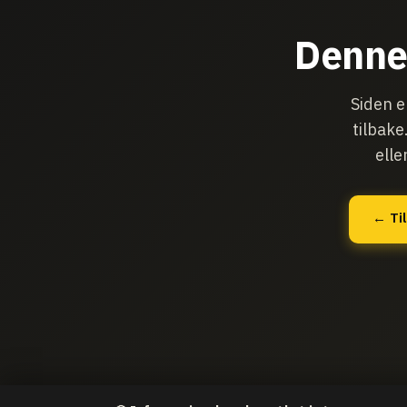
Denne 
Siden e
tilbake
elle
← Til