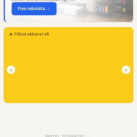
Finn rekvisita →
🔥 Tilbud akkurat nå
‹
›
Henter produkter...