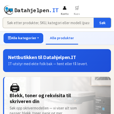
👤
🛒
Datahjelpen
.IT
Konto
Kurv
Søk
☰
Alle kategorier
Alle produkter
▼
Nettbutikken til Datahjelpen.IT
IT-utstyr med ekte folk bak — hent eller få levert.
🖨
Blekk, toner og rekvisita til
skriveren din
Søk opp skrivermodellen — vi viser alt som
passer: blekk, toner, papir og mer.