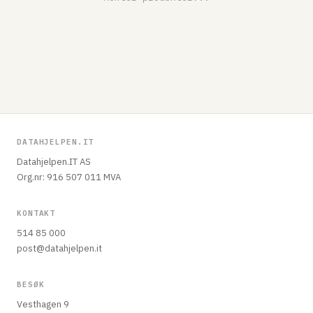
DATAHJELPEN.IT
Datahjelpen.IT AS
Org.nr: 916 507 011 MVA
KONTAKT
514 85 000
post@datahjelpen.it
BESØK
Vesthagen 9