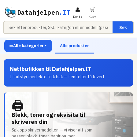
👤
🛒
Datahjelpen
.IT
Konto
Kurv
Søk
☰
Alle kategorier
Alle produkter
▼
Nettbutikken til Datahjelpen.IT
IT-utstyr med ekte folk bak — hent eller få levert.
🖨
Blekk, toner og rekvisita til
skriveren din
Søk opp skrivermodellen — vi viser alt som
passer: blekk, toner, papir og mer.