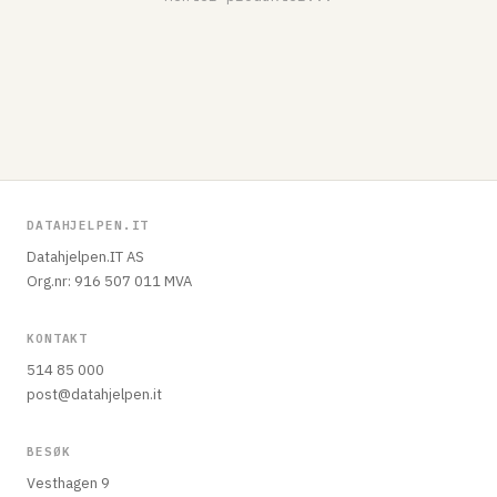
DATAHJELPEN.IT
Datahjelpen.IT AS
Org.nr: 916 507 011 MVA
KONTAKT
514 85 000
post@datahjelpen.it
BESØK
Vesthagen 9