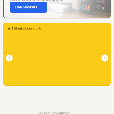
Finn rekvisita →
🔥 Tilbud akkurat nå
‹
›
Henter produkter...