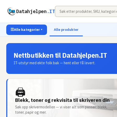
Datahjelpen
.IT
☰
Alle kategorier
Alle produkter
▼
Nettbutikken til Datahjelpen.IT
IT-utstyr med ekte folk bak — hent eller få levert.
🖨
Blekk, toner og rekvisita til skriveren din
Søk opp skrivermodellen — vi viser alt som passer: blekk,
toner, papir og mer.