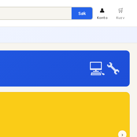
👤
🛒
Søk
Konto
Kurv
💻🔧
›