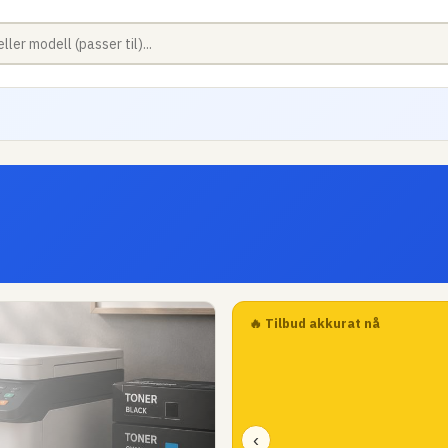
🔥 Tilbud akkurat nå
‹