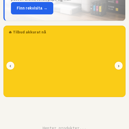
Finn rekvisita →
🔥 Tilbud akkurat nå
‹
›
Henter produkter...