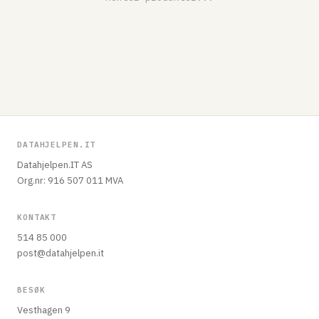
DATAHJELPEN.IT
Datahjelpen.IT AS
Org.nr: 916 507 011 MVA
KONTAKT
514 85 000
post@datahjelpen.it
BESØK
Vesthagen 9