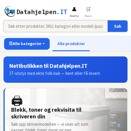
👤
🛒
Datahjelpen
.IT
Konto
Kurv
Søk
☰
Alle kategorier
Alle produkter
▼
Nettbutikken til Datahjelpen.IT
IT-utstyr med ekte folk bak — hent eller få levert.
🖨
Blekk, toner og rekvisita til
skriveren din
Søk opp skrivermodellen — vi viser alt som
passer: blekk, toner, papir og mer.