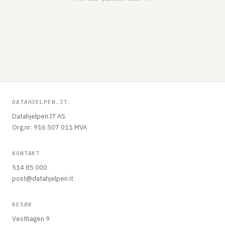
DATAHJELPEN.IT
Datahjelpen.IT AS
Org.nr: 916 507 011 MVA
KONTAKT
514 85 000
post@datahjelpen.it
BESØK
Vesthagen 9