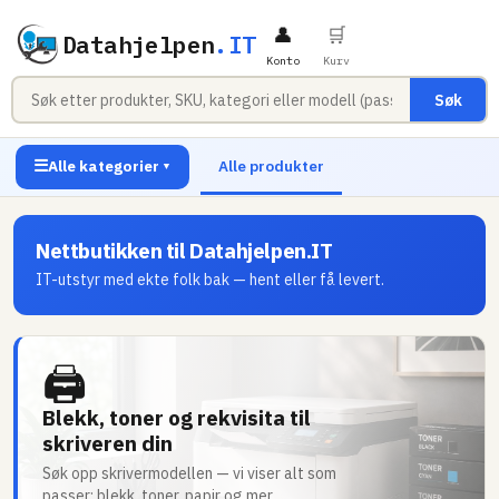
👤
🛒
Datahjelpen
.IT
Konto
Kurv
Søk
☰
Alle kategorier
Alle produkter
▼
Nettbutikken til Datahjelpen.IT
IT-utstyr med ekte folk bak — hent eller få levert.
🖨
Blekk, toner og rekvisita til
skriveren din
Søk opp skrivermodellen — vi viser alt som
passer: blekk, toner, papir og mer.