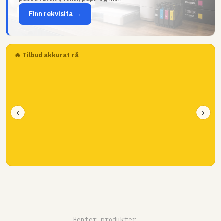
Finn rekvisita →
🔥 Tilbud akkurat nå
‹
›
Henter produkter...