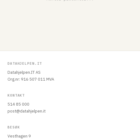
DATAHJELPEN.IT
Datahjelpen.IT AS
Org.nr: 916 507 011 MVA
KONTAKT
514 85 000
post@datahjelpen.it
BESØK
Vesthagen 9