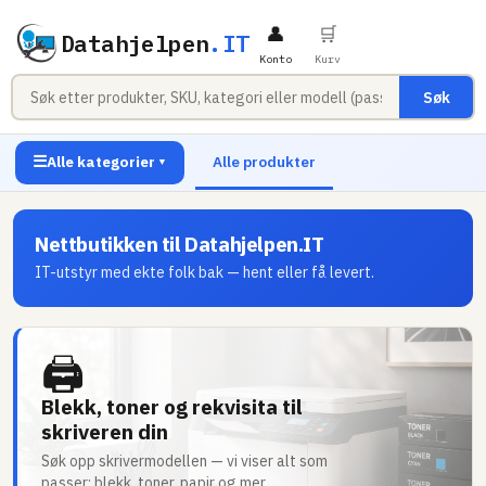
👤
🛒
Datahjelpen
.IT
Konto
Kurv
Søk
☰
Alle kategorier
Alle produkter
▼
Nettbutikken til Datahjelpen.IT
IT-utstyr med ekte folk bak — hent eller få levert.
🖨
Blekk, toner og rekvisita til
skriveren din
Søk opp skrivermodellen — vi viser alt som
passer: blekk, toner, papir og mer.