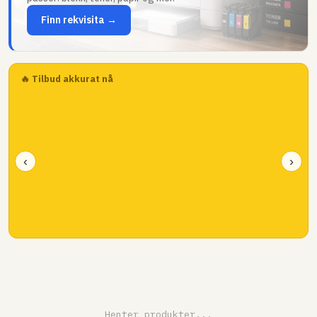
Finn rekvisita →
🔥 Tilbud akkurat nå
‹
›
Henter produkter...