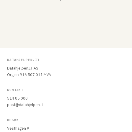
DATAHJELPEN.IT
Datahjelpen.IT AS
Org.nr: 916 507 011 MVA
KONTAKT
514 85 000
post@datahjelpen.it
BESØK
Vesthagen 9