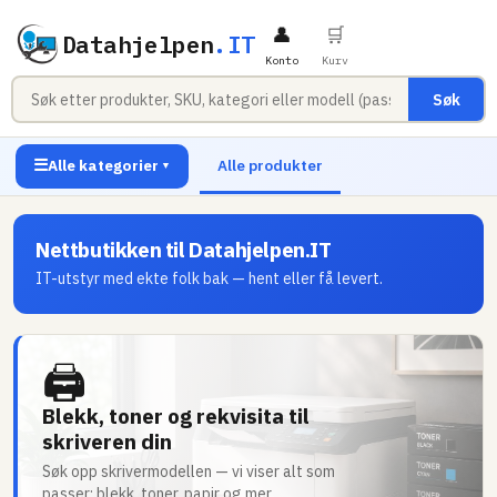
👤
🛒
Datahjelpen
.IT
Konto
Kurv
Søk
☰
Alle kategorier
Alle produkter
▼
Nettbutikken til Datahjelpen.IT
IT-utstyr med ekte folk bak — hent eller få levert.
🖨
Blekk, toner og rekvisita til
skriveren din
Søk opp skrivermodellen — vi viser alt som
passer: blekk, toner, papir og mer.