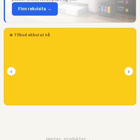
Finn rekvisita →
🔥 Tilbud akkurat nå
‹
›
Henter produkter...