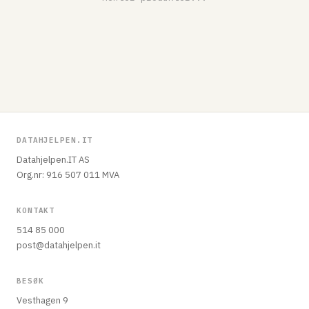
DATAHJELPEN.IT
Datahjelpen.IT AS
Org.nr: 916 507 011 MVA
KONTAKT
514 85 000
post@datahjelpen.it
BESØK
Vesthagen 9