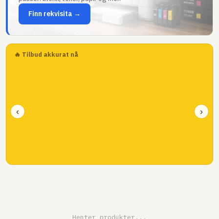
Finn rekvisita →
🔥 Tilbud akkurat nå
‹
›
Henter produkter...