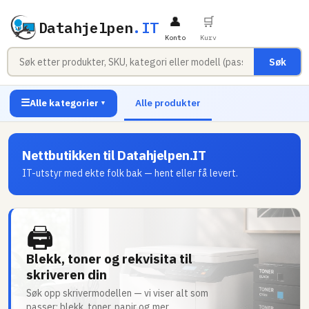
👤
🛒
Datahjelpen
.IT
Konto
Kurv
Søk
☰
Alle kategorier
Alle produkter
▼
Nettbutikken til Datahjelpen.IT
IT-utstyr med ekte folk bak — hent eller få levert.
🖨
Blekk, toner og rekvisita til
skriveren din
Søk opp skrivermodellen — vi viser alt som
passer: blekk, toner, papir og mer.