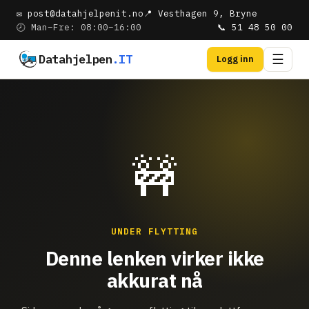
✉ post@datahjelpenit.no
📍 Vesthagen 9, Bryne
🕗 Man–Fre: 08:00–16:00
📞 51 48 50 00
Datahjelpen
.IT
☰
Logg inn
🚧
UNDER FLYTTING
Denne lenken virker ikke
akkurat nå