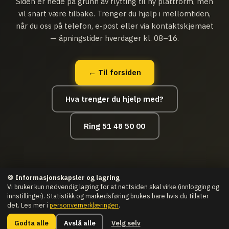
Siden er nede på grunn av flytting til ny plattform, men
vil snart være tilbake. Trenger du hjelp i mellomtiden,
når du oss på telefon, e-post eller via kontaktskjemaet
— åpningstider hverdager kl. 08–16.
← Til forsiden
Hva trenger du hjelp med?
Ring 51 48 50 00
🍪 Informasjonskapsler og lagring
Vi bruker kun nødvendig lagring for at nettsiden skal virke (innlogging og
innstillinger). Statistikk og markedsføring brukes bare hvis du tillater
det. Les mer i
personvernerklæringen
.
© Datahjelpen.IT as · Org nr.: 916 507 011
Man–Fre 08:00–16:00 ·
Vesthagen 9, Bryne
Godta alle
Avslå alle
Velg selv