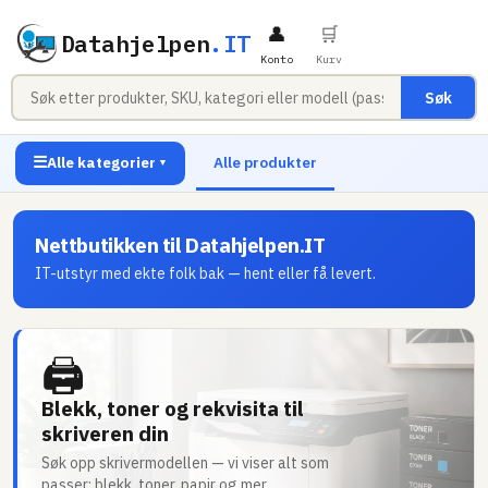
👤
🛒
Datahjelpen
.IT
Konto
Kurv
Søk
☰
Alle kategorier
Alle produkter
▼
Nettbutikken til Datahjelpen.IT
IT-utstyr med ekte folk bak — hent eller få levert.
🖨
Blekk, toner og rekvisita til
skriveren din
Søk opp skrivermodellen — vi viser alt som
passer: blekk, toner, papir og mer.