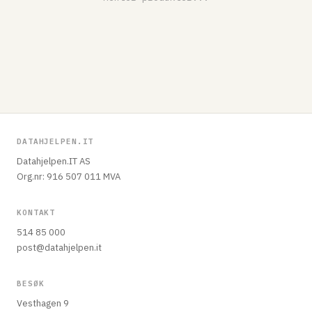
DATAHJELPEN.IT
Datahjelpen.IT AS
Org.nr: 916 507 011 MVA
KONTAKT
514 85 000
post@datahjelpen.it
BESØK
Vesthagen 9