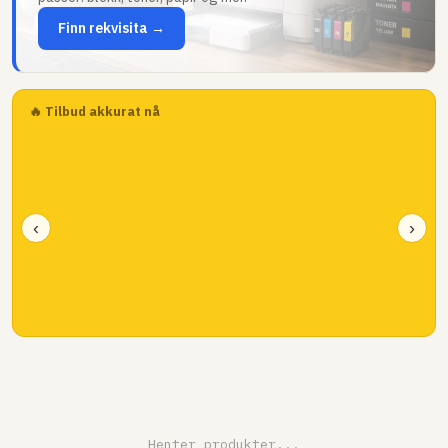
Finn rekvisita →
🔥 Tilbud akkurat nå
‹
›
Henter produkter...