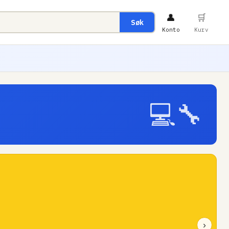
👤
🛒
Søk
Konto
Kurv
💻🔧
›