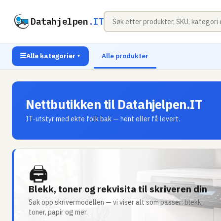
Datahjelpen
.IT
☰
Alle kategorier
Alle produkter
▼
Nettbutikken til Datahjelpen.IT
IT-utstyr med ekte folk bak — hent eller få levert.
🖨
Blekk, toner og rekvisita til skriveren din
Søk opp skrivermodellen — vi viser alt som passer: blekk,
toner, papir og mer.