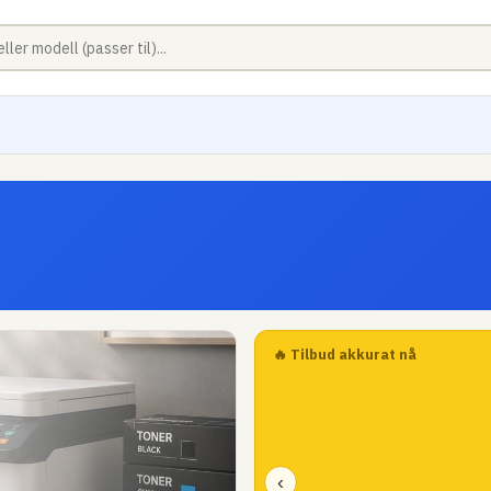
🔥 Tilbud akkurat nå
‹