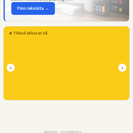
Finn rekvisita →
🔥 Tilbud akkurat nå
‹
›
Henter produkter...