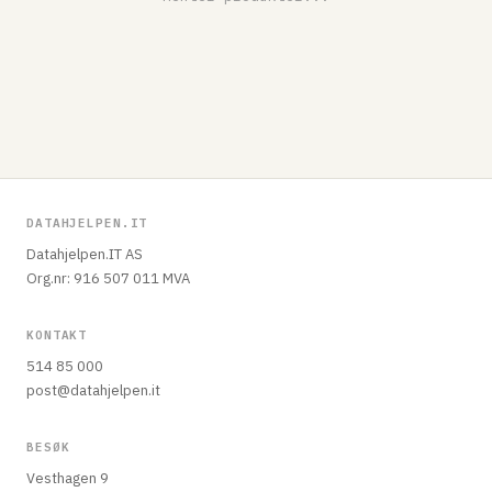
DATAHJELPEN.IT
Datahjelpen.IT AS
Org.nr: 916 507 011 MVA
KONTAKT
514 85 000
post@datahjelpen.it
BESØK
Vesthagen 9