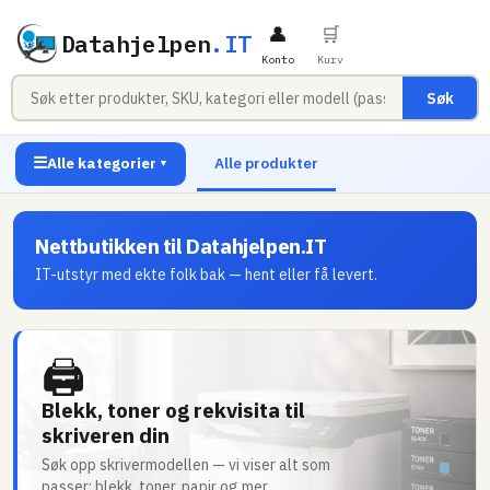
👤
🛒
Datahjelpen
.IT
Konto
Kurv
Søk
☰
Alle kategorier
Alle produkter
▼
Nettbutikken til Datahjelpen.IT
IT-utstyr med ekte folk bak — hent eller få levert.
🖨
Blekk, toner og rekvisita til
skriveren din
Søk opp skrivermodellen — vi viser alt som
passer: blekk, toner, papir og mer.