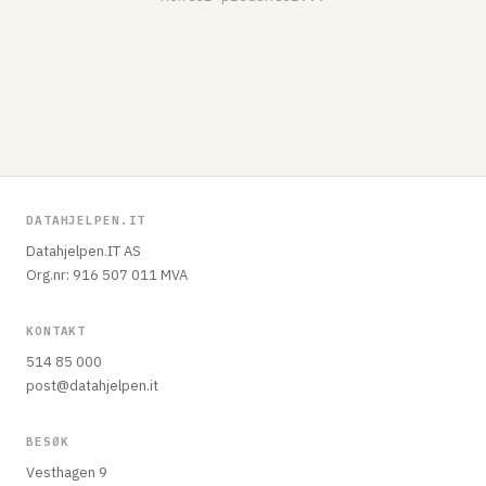
DATAHJELPEN.IT
Datahjelpen.IT AS
Org.nr: 916 507 011 MVA
KONTAKT
514 85 000
post@datahjelpen.it
BESØK
Vesthagen 9