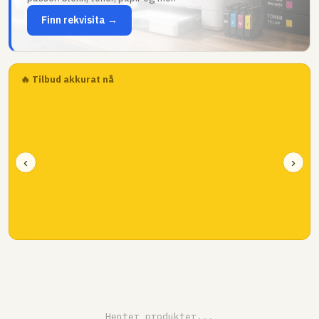
Finn rekvisita →
🔥 Tilbud akkurat nå
‹
›
Henter produkter...