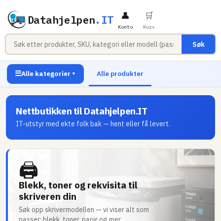
👤
🛒
Datahjelpen
.IT
Konto
Kurv
Søk
☰
Alle kategorier
Alle produkter
▼
Nettbutikken til Datahjelpen.IT
IT-utstyr med ekte folk bak — hent eller få levert.
🖨
Blekk, toner og rekvisita til
skriveren din
Søk opp skrivermodellen — vi viser alt som
passer: blekk, toner, papir og mer.