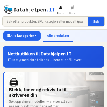
👤
🛒
Datahjelpen
.IT
Konto
Kurv
Søk
☰
Alle kategorier
Alle produkter
▼
Nettbutikken til Datahjelpen.IT
IT-utstyr med ekte folk bak — hent eller få levert.
🖨
Blekk, toner og rekvisita til
skriveren din
Søk opp skrivermodellen — vi viser alt som
passer: blekk, toner, papir og mer.