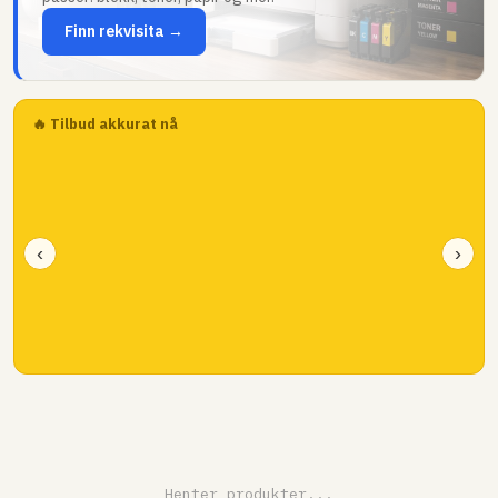
Finn rekvisita →
🔥 Tilbud akkurat nå
‹
›
Henter produkter...