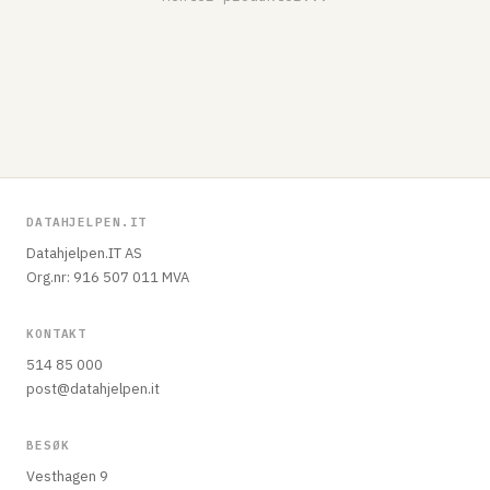
DATAHJELPEN.IT
Datahjelpen.IT AS
Org.nr: 916 507 011 MVA
KONTAKT
514 85 000
post@datahjelpen.it
BESØK
Vesthagen 9