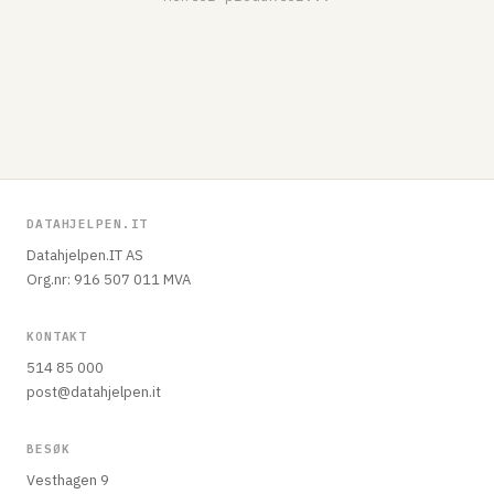
DATAHJELPEN.IT
Datahjelpen.IT AS
Org.nr: 916 507 011 MVA
KONTAKT
514 85 000
post@datahjelpen.it
BESØK
Vesthagen 9