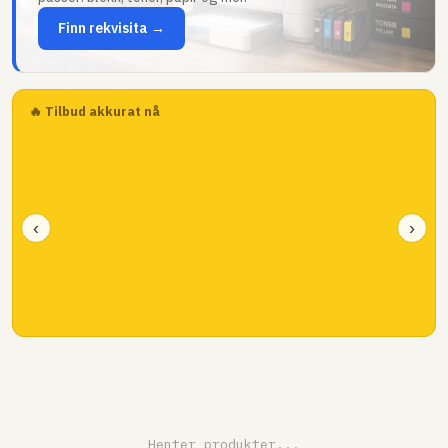
Finn rekvisita →
🔥 Tilbud akkurat nå
‹
›
Henter produkter...