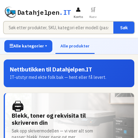
👤
🛒
Datahjelpen
.IT
Konto
Kurv
Søk
☰
Alle kategorier
Alle produkter
▼
Nettbutikken til Datahjelpen.IT
IT-utstyr med ekte folk bak — hent eller få levert.
🖨
Blekk, toner og rekvisita til
skriveren din
Søk opp skrivermodellen — vi viser alt som
passer: blekk, toner, papir og mer.