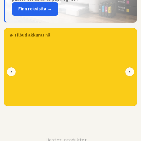
Finn rekvisita →
🔥 Tilbud akkurat nå
‹
›
Henter produkter...