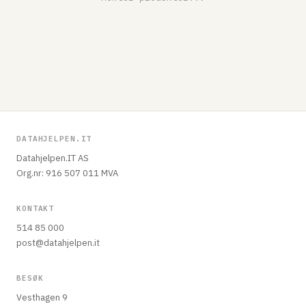
DATAHJELPEN.IT
Datahjelpen.IT AS
Org.nr: 916 507 011 MVA
KONTAKT
514 85 000
post@datahjelpen.it
BESØK
Vesthagen 9