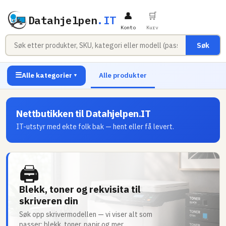
👤
🛒
Datahjelpen
.IT
Konto
Kurv
Søk
☰
Alle kategorier
Alle produkter
▼
Nettbutikken til Datahjelpen.IT
IT-utstyr med ekte folk bak — hent eller få levert.
🖨
Blekk, toner og rekvisita til
skriveren din
Søk opp skrivermodellen — vi viser alt som
passer: blekk, toner, papir og mer.