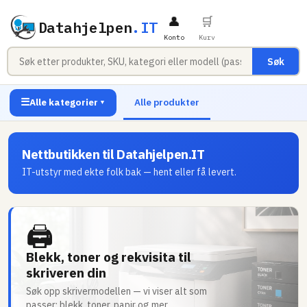
👤
🛒
Datahjelpen
.IT
Konto
Kurv
Søk
☰
Alle kategorier
Alle produkter
▼
Nettbutikken til Datahjelpen.IT
IT-utstyr med ekte folk bak — hent eller få levert.
🖨
Blekk, toner og rekvisita til
skriveren din
Søk opp skrivermodellen — vi viser alt som
passer: blekk, toner, papir og mer.