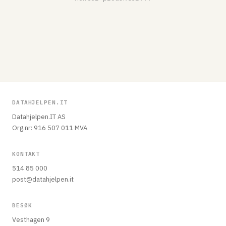
DATAHJELPEN.IT
Datahjelpen.IT AS
Org.nr: 916 507 011 MVA
KONTAKT
514 85 000
post@datahjelpen.it
BESØK
Vesthagen 9