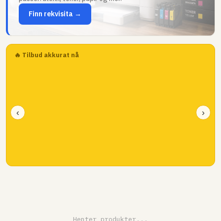
Finn rekvisita →
🔥 Tilbud akkurat nå
‹
›
Henter produkter...