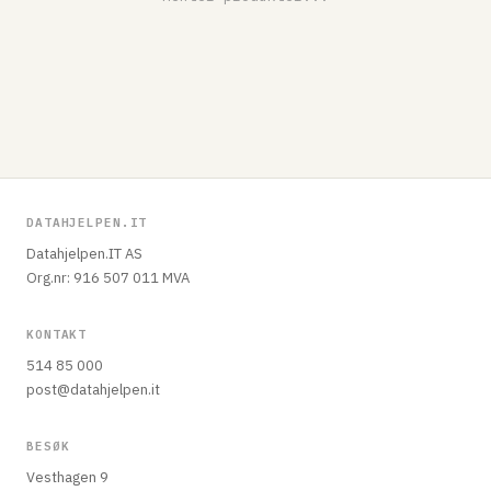
DATAHJELPEN.IT
Datahjelpen.IT AS
Org.nr: 916 507 011 MVA
KONTAKT
514 85 000
post@datahjelpen.it
BESØK
Vesthagen 9