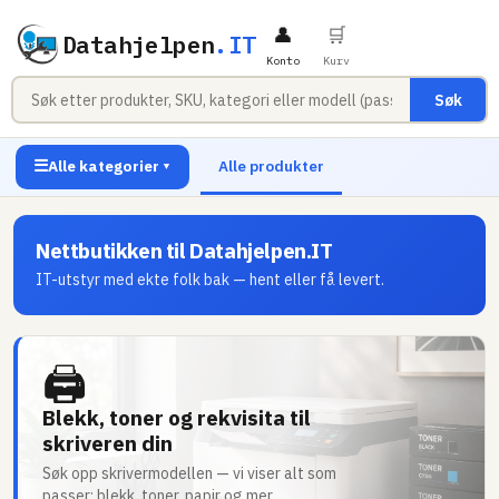
👤
🛒
Datahjelpen
.IT
Konto
Kurv
Søk
☰
Alle kategorier
Alle produkter
▼
Nettbutikken til Datahjelpen.IT
IT-utstyr med ekte folk bak — hent eller få levert.
🖨
Blekk, toner og rekvisita til
skriveren din
Søk opp skrivermodellen — vi viser alt som
passer: blekk, toner, papir og mer.