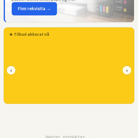
Finn rekvisita →
🔥 Tilbud akkurat nå
‹
›
Henter produkter...