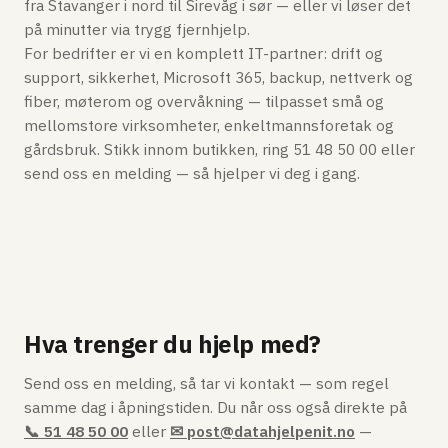
fra Stavanger i nord til Sirevåg i sør — eller vi løser det
på minutter via trygg fjernhjelp.
For bedrifter er vi en komplett IT-partner: drift og
support, sikkerhet, Microsoft 365, backup, nettverk og
fiber, møterom og overvåkning — tilpasset små og
mellomstore virksomheter, enkeltmannsforetak og
gårdsbruk. Stikk innom butikken, ring 51 48 50 00 eller
send oss en melding — så hjelper vi deg i gang.
Hva trenger du hjelp med?
Send oss en melding, så tar vi kontakt — som regel
samme dag i åpningstiden. Du når oss også direkte på
📞 51 48 50 00
eller
✉ post@datahjelpenit.no
—