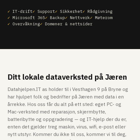
IT-drift
Support
Sikkerhet
Rådgivning
Microsoft 365
Backup
Nettverk
Møterom
Overvåkning
Domener & nettsider
Ditt lokale dataverksted på Jæren
Datahjelpen.IT as holder til i Vesthagen 9 på Bryne og
har hjulpet folk og bedrifter på Jæren med data i en
årrekke. Hos oss får du alt på ett sted: eget PC- og
Mac-verksted med reparasjon, skjermbytte,
batteribytte og oppgradering — og IT-hjelp der du er,
enten det gjelder treg maskin, virus, wifi, e-post eller
nytt utstyr. Kommer du ikke til oss, kommer vi til deg,