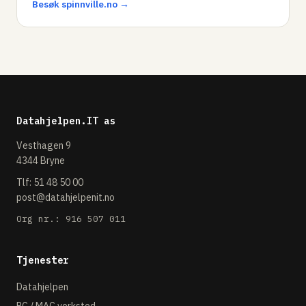
Besøk spinnville.no →
Datahjelpen.IT as
Vesthagen 9
4344 Bryne
Tlf:
51 48 50 00
post@datahjelpenit.no
Org nr.: 916 507 011
Tjenester
Datahjelpen