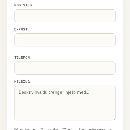
POSTSTED
E-POST
TELEFON
MELDING
Jeg godtar at Datahjelpen.IT behandler opplysningene