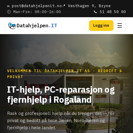
✉ post@datahjelpenit.no
📍 Vesthagen 9, Bryne
🕗 Man–Fre: 08:00–16:00
📞 51 48 50 00
Datahjelpen
.IT
☰
Logg inn
VELKOMMEN TIL DATAHJELPEN.IT AS · BEDRIFT &
PRIVAT
IT-hjelp, PC-reparasjon og
fjernhjelp i Rogaland
Rask og profesjonell hjelp når du trenger det — for
privat og bedrift på hele Jæren, Nord-Jæren og
fjernhjelp i hele landet.