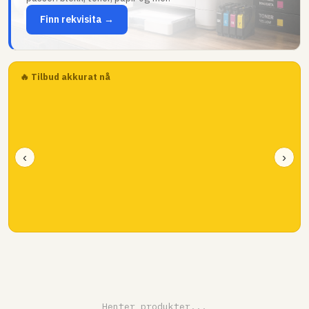
Finn rekvisita →
🔥 Tilbud akkurat nå
‹
›
Henter produkter...