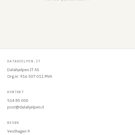
DATAHJELPEN.IT
Datahjelpen.IT AS
Org.nr: 916 507 011 MVA
KONTAKT
514 85 000
post@datahjelpen.it
BESØK
Vesthagen 9