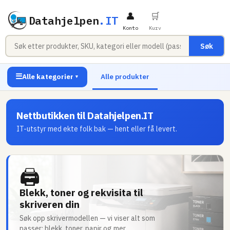
👤
🛒
Datahjelpen
.IT
Konto
Kurv
Søk
☰
Alle kategorier
Alle produkter
▼
Nettbutikken til Datahjelpen.IT
IT-utstyr med ekte folk bak — hent eller få levert.
🖨
Blekk, toner og rekvisita til
skriveren din
Søk opp skrivermodellen — vi viser alt som
passer: blekk, toner, papir og mer.