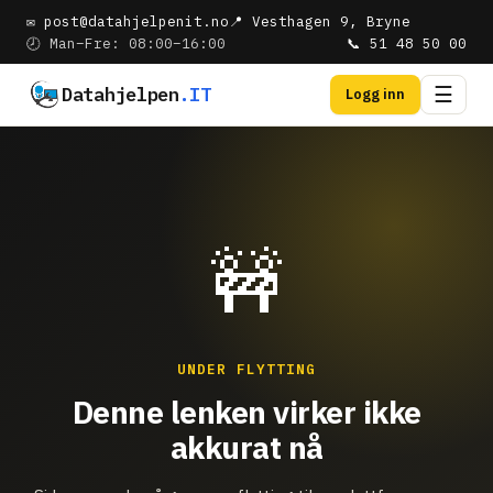
✉ post@datahjelpenit.no
📍 Vesthagen 9, Bryne
🕗 Man–Fre: 08:00–16:00
📞 51 48 50 00
Datahjelpen
.IT
☰
Logg inn
🚧
UNDER FLYTTING
Denne lenken virker ikke
akkurat nå