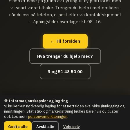
Siden er nede på grunn av flytting til ny plattform, men
vil snart være tilbake. Trenger du hjelp i mellomtiden,
når du oss på telefon, e-post eller via kontaktskjemaet
— åpningstider hverdager kl. 08–16.
← Til forsiden
Hva trenger du hjelp med?
Ring 51 48 50 00
🍪 Informasjonskapsler og lagring
Vi bruker kun nødvendig lagring for at nettsiden skal virke (innlogging og
innstillinger). Statistikk og markedsføring brukes bare hvis du tillater
det. Les mer i
personvernerklæringen
.
© Datahjelpen.IT as · Org nr.: 916 507 011
Man–Fre 08:00–16:00 ·
Vesthagen 9, Bryne
Godta alle
Avslå alle
Velg selv