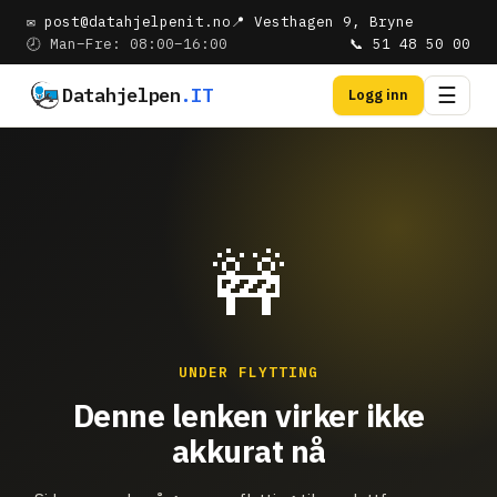
✉ post@datahjelpenit.no
📍 Vesthagen 9, Bryne
🕗 Man–Fre: 08:00–16:00
📞 51 48 50 00
Datahjelpen
.IT
☰
Logg inn
🚧
UNDER FLYTTING
Denne lenken virker ikke
akkurat nå