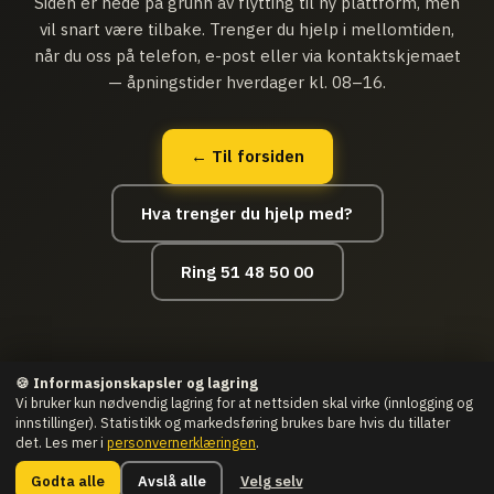
Siden er nede på grunn av flytting til ny plattform, men
vil snart være tilbake. Trenger du hjelp i mellomtiden,
når du oss på telefon, e-post eller via kontaktskjemaet
— åpningstider hverdager kl. 08–16.
← Til forsiden
Hva trenger du hjelp med?
Ring 51 48 50 00
🍪 Informasjonskapsler og lagring
Vi bruker kun nødvendig lagring for at nettsiden skal virke (innlogging og
innstillinger). Statistikk og markedsføring brukes bare hvis du tillater
det. Les mer i
personvernerklæringen
.
© Datahjelpen.IT as · Org nr.: 916 507 011
Man–Fre 08:00–16:00 ·
Vesthagen 9, Bryne
Godta alle
Avslå alle
Velg selv