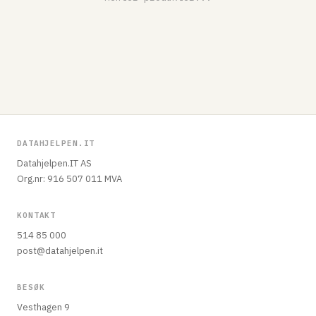
DATAHJELPEN.IT
Datahjelpen.IT AS
Org.nr: 916 507 011 MVA
KONTAKT
514 85 000
post@datahjelpen.it
BESØK
Vesthagen 9