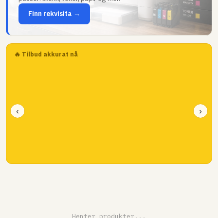
Finn rekvisita →
🔥 Tilbud akkurat nå
‹
›
Henter produkter...