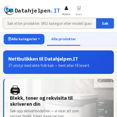
👤
🛒
Datahjelpen
.IT
Konto
Kurv
Søk
☰
Alle kategorier
Alle produkter
▼
Nettbutikken til Datahjelpen.IT
IT-utstyr med ekte folk bak — hent eller få levert.
🖨
Blekk, toner og rekvisita til
skriveren din
Søk opp skrivermodellen — vi viser alt som
passer: blekk, toner, papir og mer.