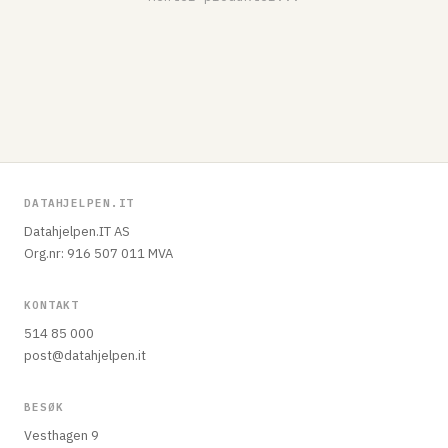
DATAHJELPEN.IT
Datahjelpen.IT AS
Org.nr: 916 507 011 MVA
KONTAKT
514 85 000
post@datahjelpen.it
BESØK
Vesthagen 9