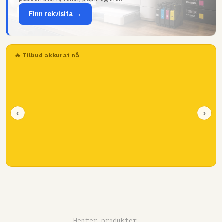
Finn rekvisita →
🔥 Tilbud akkurat nå
‹
›
Henter produkter...