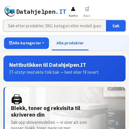
👤
🛒
Datahjelpen
.IT
Konto
Kurv
Søk
☰
Alle kategorier
Alle produkter
▼
Nettbutikken til Datahjelpen.IT
IT-utstyr med ekte folk bak — hent eller få levert.
🖨
Blekk, toner og rekvisita til
skriveren din
Søk opp skrivermodellen — vi viser alt som
passer: blekk, toner, papir og mer.