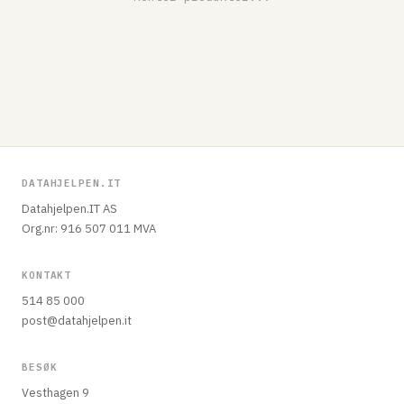
DATAHJELPEN.IT
Datahjelpen.IT AS
Org.nr: 916 507 011 MVA
KONTAKT
514 85 000
post@datahjelpen.it
BESØK
Vesthagen 9