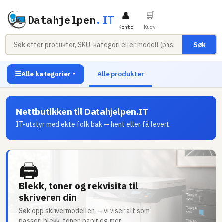
👤
🛒
Datahjelpen
.IT
Konto
Kurv
Søk
☰
Alle kategorier
Alle produkter
▼
Nettbutikken til Datahjelpen.IT
IT-utstyr med ekte folk bak — hent eller få levert.
🖨
Blekk, toner og rekvisita til
skriveren din
Søk opp skrivermodellen — vi viser alt som
passer: blekk, toner, papir og mer.