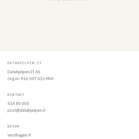
DATAHJELPEN.IT
Datahjelpen.IT AS
Org.nr: 916 507 011 MVA
KONTAKT
514 85 000
post@datahjelpen.it
BESØK
Vesthagen 9