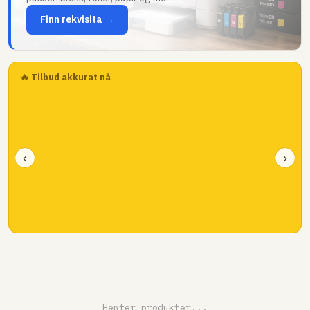
Finn rekvisita →
🔥 Tilbud akkurat nå
‹
›
Henter produkter...