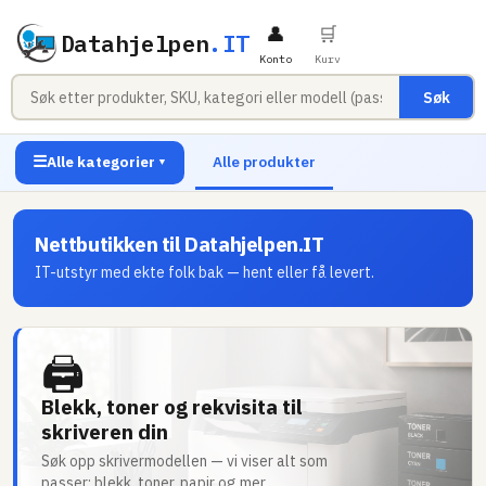
👤
🛒
Datahjelpen
.IT
Konto
Kurv
Søk
☰
Alle kategorier
Alle produkter
▼
Nettbutikken til Datahjelpen.IT
IT-utstyr med ekte folk bak — hent eller få levert.
🖨
Blekk, toner og rekvisita til
skriveren din
Søk opp skrivermodellen — vi viser alt som
passer: blekk, toner, papir og mer.