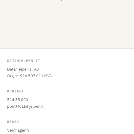
DATAHJELPEN.IT
Datahjelpen.IT AS
Org.nr: 916 507 011 MVA
KONTAKT
514 85 000
post@datahjelpen.it
BESØK
Vesthagen 9