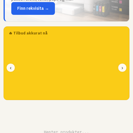
Finn rekvisita →
🔥 Tilbud akkurat nå
‹
›
Henter produkter...