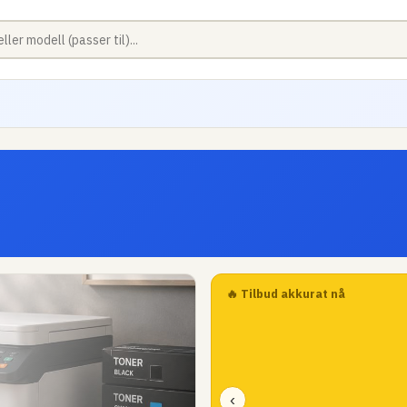
🔥 Tilbud akkurat nå
‹