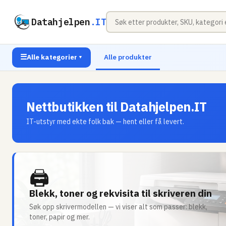
Datahjelpen
.IT
☰
Alle kategorier
Alle produkter
▼
Nettbutikken til Datahjelpen.IT
IT-utstyr med ekte folk bak — hent eller få levert.
🖨
Blekk, toner og rekvisita til skriveren din
Søk opp skrivermodellen — vi viser alt som passer: blekk,
toner, papir og mer.