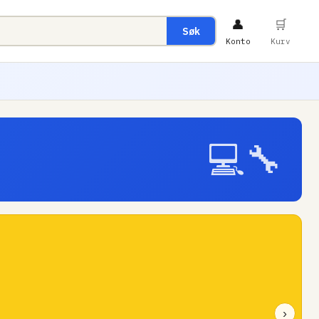
👤
🛒
Søk
Konto
Kurv
💻🔧
›