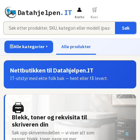
👤
🛒
Datahjelpen
.IT
Konto
Kurv
Søk
☰
Alle kategorier
Alle produkter
▼
Nettbutikken til Datahjelpen.IT
IT-utstyr med ekte folk bak — hent eller få levert.
🖨
Blekk, toner og rekvisita til
skriveren din
Søk opp skrivermodellen — vi viser alt som
passer: blekk, toner, papir og mer.