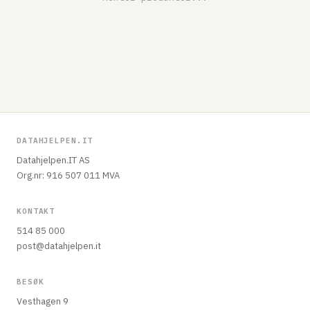
DATAHJELPEN.IT
Datahjelpen.IT AS
Org.nr: 916 507 011 MVA
KONTAKT
514 85 000
post@datahjelpen.it
BESØK
Vesthagen 9