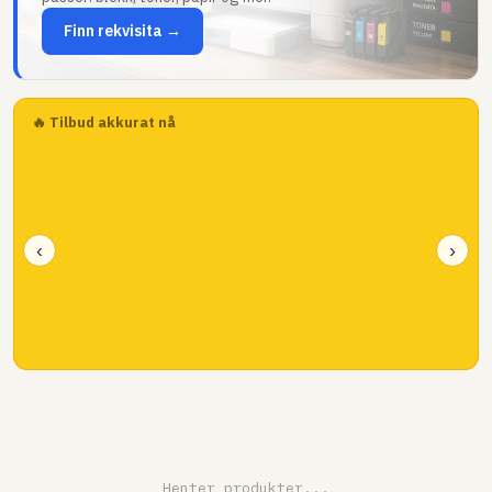
Finn rekvisita →
🔥 Tilbud akkurat nå
‹
›
Henter produkter...