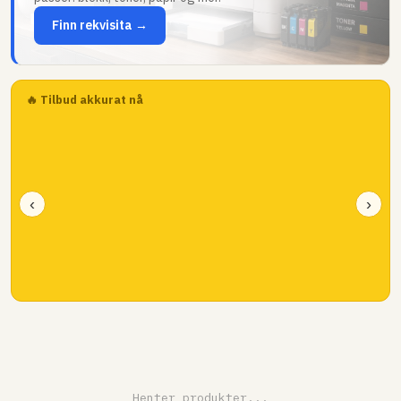
Finn rekvisita →
🔥 Tilbud akkurat nå
‹
›
Henter produkter...