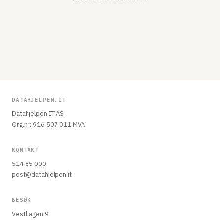
DATAHJELPEN.IT
Datahjelpen.IT AS
Org.nr: 916 507 011 MVA
KONTAKT
514 85 000
post@datahjelpen.it
BESØK
Vesthagen 9