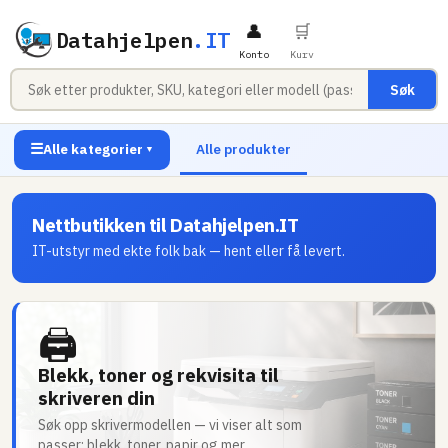
👤
🛒
Datahjelpen
.IT
Konto
Kurv
Søk
☰
Alle kategorier
Alle produkter
▼
Nettbutikken til Datahjelpen.IT
IT-utstyr med ekte folk bak — hent eller få levert.
🖨
Blekk, toner og rekvisita til
skriveren din
Søk opp skrivermodellen — vi viser alt som
passer: blekk, toner, papir og mer.