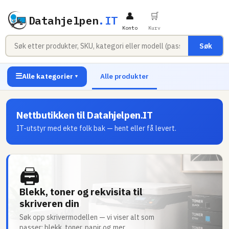
👤
🛒
Datahjelpen
.IT
Konto
Kurv
Søk
☰
Alle kategorier
Alle produkter
▼
Nettbutikken til Datahjelpen.IT
IT-utstyr med ekte folk bak — hent eller få levert.
🖨
Blekk, toner og rekvisita til
skriveren din
Søk opp skrivermodellen — vi viser alt som
passer: blekk, toner, papir og mer.