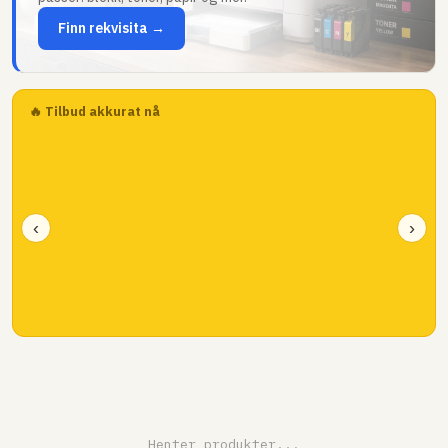
Finn rekvisita →
🔥 Tilbud akkurat nå
‹
›
Henter produkter...