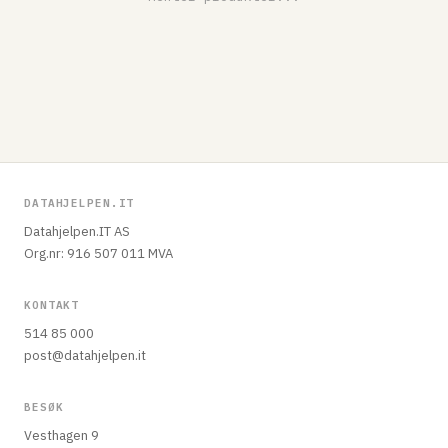
DATAHJELPEN.IT
Datahjelpen.IT AS
Org.nr: 916 507 011 MVA
KONTAKT
514 85 000
post@datahjelpen.it
BESØK
Vesthagen 9