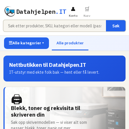
👤
🛒
Datahjelpen
.IT
Konto
Kurv
Søk
☰
Alle kategorier
Alle produkter
▼
Nettbutikken til Datahjelpen.IT
IT-utstyr med ekte folk bak — hent eller få levert.
🖨
Blekk, toner og rekvisita til
skriveren din
Søk opp skrivermodellen — vi viser alt som
passer: blekk, toner, papir og mer.