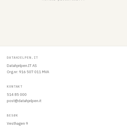
DATAHJELPEN.IT
Datahjelpen.IT AS
Org.nr: 916 507 011 MVA
KONTAKT
514 85 000
post@datahjelpen.it
BESØK
Vesthagen 9