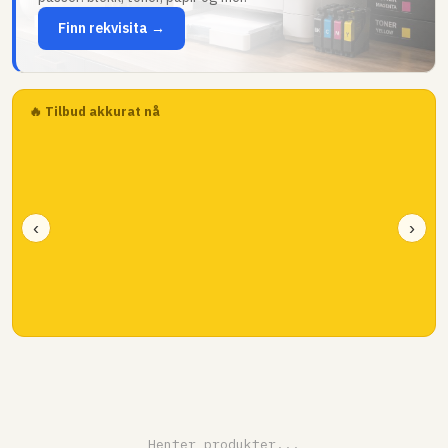
Finn rekvisita →
🔥 Tilbud akkurat nå
‹
›
Henter produkter...