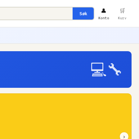
👤
🛒
Søk
Konto
Kurv
💻🔧
›