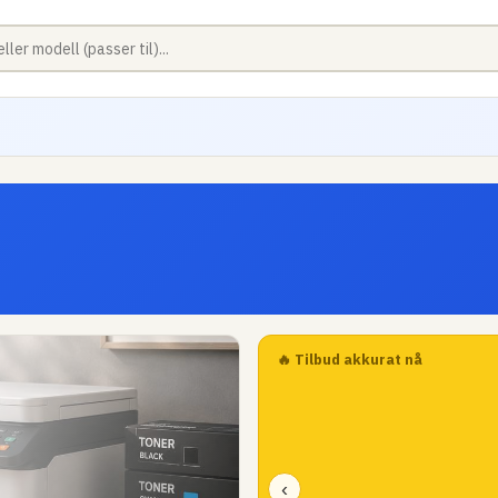
🔥 Tilbud akkurat nå
‹