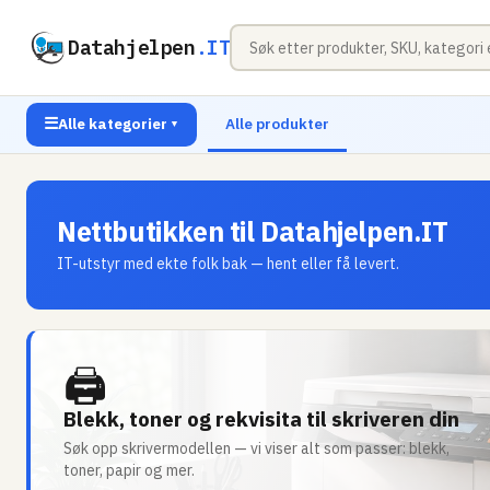
Datahjelpen
.IT
☰
Alle kategorier
Alle produkter
▼
Nettbutikken til Datahjelpen.IT
IT-utstyr med ekte folk bak — hent eller få levert.
🖨
Blekk, toner og rekvisita til skriveren din
Søk opp skrivermodellen — vi viser alt som passer: blekk,
toner, papir og mer.