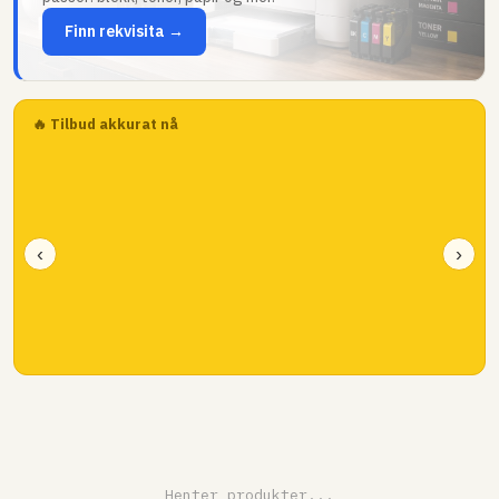
Finn rekvisita →
🔥 Tilbud akkurat nå
‹
›
Henter produkter...