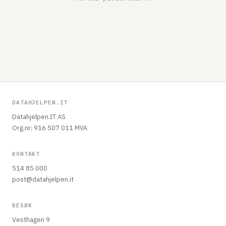
DATAHJELPEN.IT
Datahjelpen.IT AS
Org.nr: 916 507 011 MVA
KONTAKT
514 85 000
post@datahjelpen.it
BESØK
Vesthagen 9