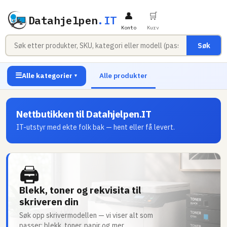
👤
🛒
Datahjelpen
.IT
Konto
Kurv
Søk
☰
Alle kategorier
Alle produkter
▼
Nettbutikken til Datahjelpen.IT
IT-utstyr med ekte folk bak — hent eller få levert.
🖨
Blekk, toner og rekvisita til
skriveren din
Søk opp skrivermodellen — vi viser alt som
passer: blekk, toner, papir og mer.