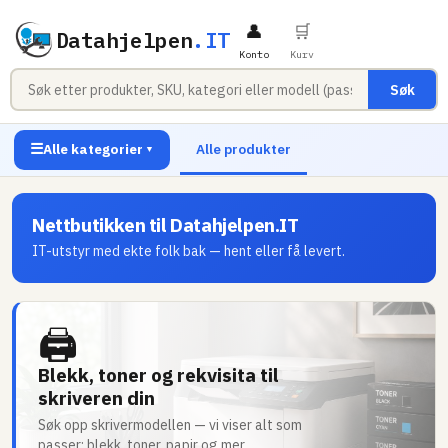
👤
🛒
Datahjelpen
.IT
Konto
Kurv
Søk
☰
Alle kategorier
Alle produkter
▼
Nettbutikken til Datahjelpen.IT
IT-utstyr med ekte folk bak — hent eller få levert.
🖨
Blekk, toner og rekvisita til
skriveren din
Søk opp skrivermodellen — vi viser alt som
passer: blekk, toner, papir og mer.