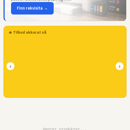
Finn rekvisita →
🔥 Tilbud akkurat nå
‹
›
Henter produkter...