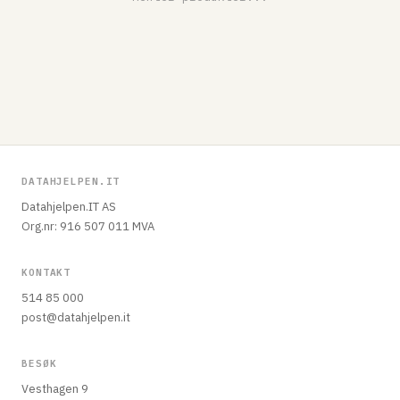
DATAHJELPEN.IT
Datahjelpen.IT AS
Org.nr: 916 507 011 MVA
KONTAKT
514 85 000
post@datahjelpen.it
BESØK
Vesthagen 9