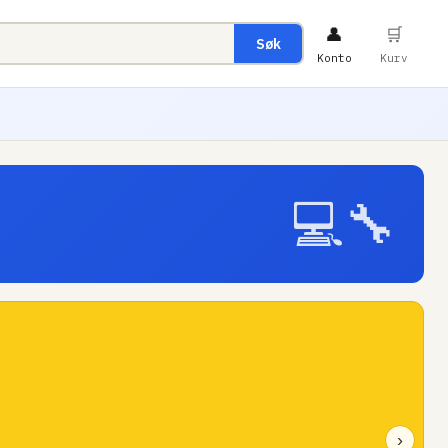
👤
🛒
Søk
Konto
Kurv
💻🔧
›