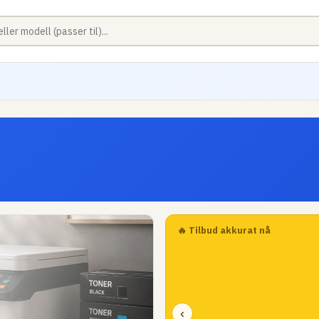
🔥 Tilbud akkurat nå
‹