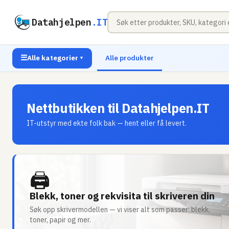
Datahjelpen
.IT
☰
Alle kategorier
Alle produkter
▼
Nettbutikken til Datahjelpen.IT
IT-utstyr med ekte folk bak — hent eller få levert.
🖨
Blekk, toner og rekvisita til skriveren din
Søk opp skrivermodellen — vi viser alt som passer: blekk,
toner, papir og mer.