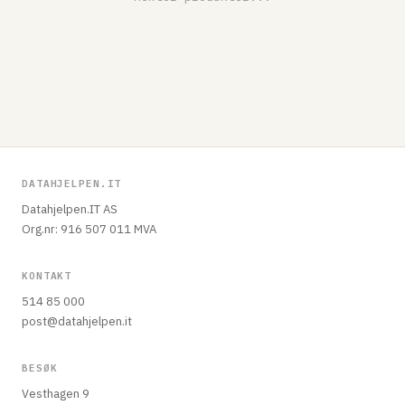
DATAHJELPEN.IT
Datahjelpen.IT AS
Org.nr: 916 507 011 MVA
KONTAKT
514 85 000
post@datahjelpen.it
BESØK
Vesthagen 9