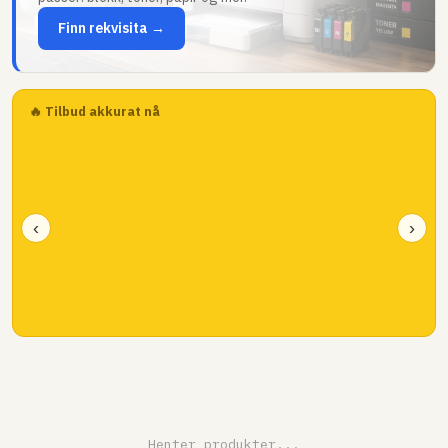
Finn rekvisita →
🔥 Tilbud akkurat nå
‹
›
Henter produkter...