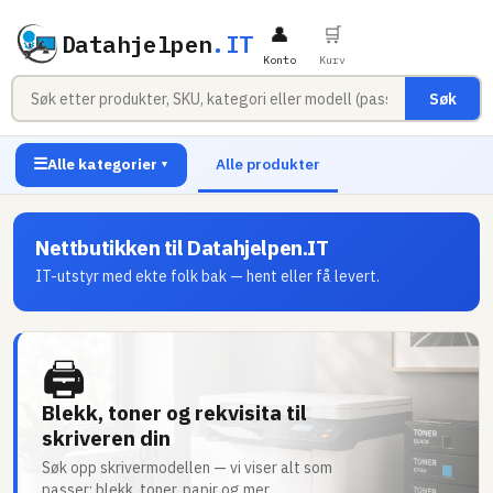
👤
🛒
Datahjelpen
.IT
Konto
Kurv
Søk
☰
Alle kategorier
Alle produkter
▼
Nettbutikken til Datahjelpen.IT
IT-utstyr med ekte folk bak — hent eller få levert.
🖨
Blekk, toner og rekvisita til
skriveren din
Søk opp skrivermodellen — vi viser alt som
passer: blekk, toner, papir og mer.